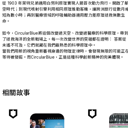
從 1903 年萊特兄弟運用白努利原理實現人類首次動力飛行，開啟了
空時代；到現代噴射引擎利用相同原理推動客機，讓跨洲旅行從數月
短為數小時；再到醫療領域的呼吸輔助器運用壓力差原理拯救無數生
命。
如今，CircularBlue將這個改變過天空、改變過醫療的科學原理，帶
了拯救海洋的全新戰場上。每一次改變世界的突破都在證明： 答案從
未遙不可及，它們就藏在我們最熟悉的科學原理中。
當我們用新的視角重新審視身邊的物理定律時，會發現無限的可能正
等待被發掘。而CircularBlue，正是這種科學創新精神的完美體現。
相關故事