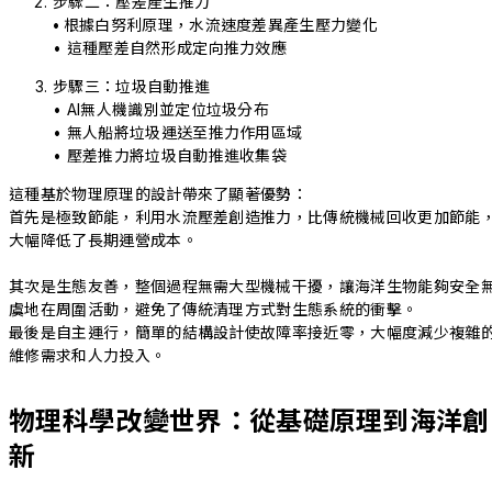
步驟二：壓差產生推力
•
根據白努利原理，水流速度差異產生壓力變化
• 這種壓差自然形成定向推力效應
步驟三：垃圾自動推進
• AI無人機識別並定位垃圾分布
• 無人船將垃圾運送至推力作用區域
• 壓差推力將垃圾自動推進收集袋
這種基於物理原理的設計帶來了顯著優勢：
首先是極致節能，利用水流壓差創造推力，比傳統機械回收更加節能
大幅降低了長期運營成本。
其次是生態友善，整個過程無需大型機械干擾，讓海洋生物能夠安全
虞地在周圍活動，避免了傳統清理方式對生態系統的衝擊。
最後是自主運行，簡單的結構設計使故障率接近零，大幅度減少複雜
維修需求和人力投入。
物理科學改變世界：從基礎原理到海洋創
新