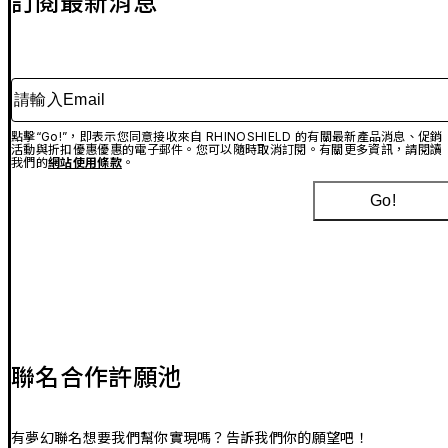
訂閱最新消息
請輸入Email
點擊“Go!”，即表示您同意接收來自 RHINOSHIELD 的有關最新產品消息、促銷
活動與折扣優惠優惠的電子郵件。您可以隨時取消訂閱。有關更多資訊，請閱讀
我們的
網站使用條款
。
Go!
聯名合作許願池
有夢幻聯名想要我們幫你實現嗎？告訴我們你的願望吧！